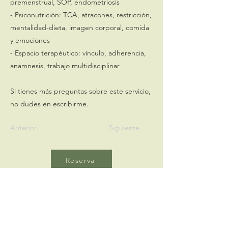
premenstrual, SOP, endometriosis
- Psiconutrición: TCA, atracones, restricción,
mentalidad-dieta, imagen corporal, comida
y emociones
- Espacio terapéutico: vínculo, adherencia,
anamnesis, trabajo multidisciplinar
Si tienes más preguntas sobre este servicio,
no dudes en escribirme.
Anterior
Siguiente
Reserva
Recibe cada mes la
Carta del Árbol